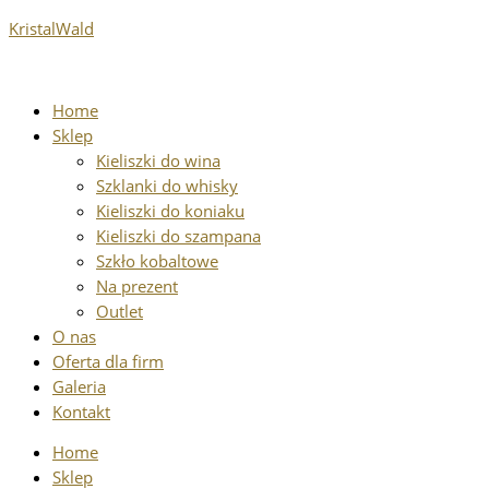
Przejdź
ilość
KristalWald
do
Paterka
treści
w
rożnych
Home
szlifach
Sklep
Kieliszki do wina
Szklanki do whisky
Kieliszki do koniaku
Kieliszki do szampana
Szkło kobaltowe
Na prezent
Outlet
O nas
Oferta dla firm
Galeria
Kontakt
Home
Sklep