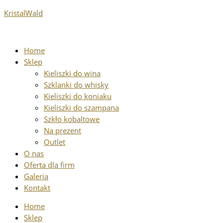
Przejdź
ilość
KristalWald
do
Wazon
treści
wzór
06
Home
Sklep
Kieliszki do wina
Szklanki do whisky
Kieliszki do koniaku
Kieliszki do szampana
Szkło kobaltowe
Na prezent
Outlet
O nas
Oferta dla firm
Galeria
Kontakt
Home
Sklep