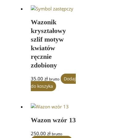
Wazonik
kryształowy
szlif motyw
kwiatów
ręcznie
zdobiony
35.00
zł
Dodaj
brutto
do koszyka
Wazon wzór 13
250.00
zł
brutto